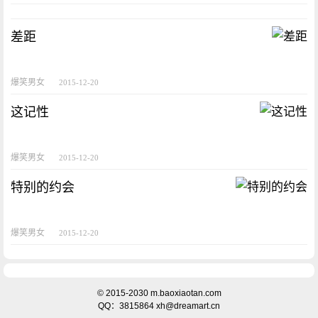
差距
爆笑男女
2015-12-20
这记性
爆笑男女
2015-12-20
特别的约会
爆笑男女
2015-12-20
© 2015-2030 m.baoxiaotan.com
QQ：3815864 xh@dreamart.cn